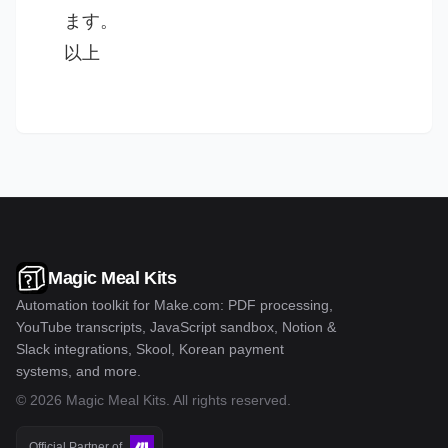
ます。
以上
Magic Meal Kits
Automation toolkit for Make.com: PDF processing,
YouTube transcripts, JavaScript sandbox, Notion &
Slack integrations, Skool, Korean payment
systems, and more.
©
2026
Magic Meal Kits
. All rights reserved.
Official Partner of